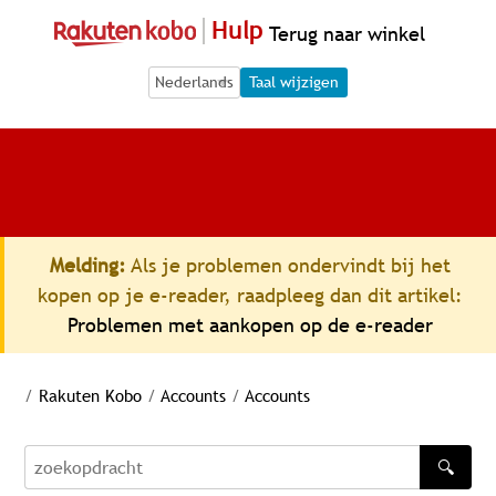
Hulp
Terug naar winkel
Language Selection
Language Selection
Taal wijzigen
Melding:
Als je problemen ondervindt bij het
kopen op je e-reader, raadpleeg dan dit artikel:
Problemen met aankopen op de e-reader
/
Rakuten Kobo
/
Accounts
/
Accounts
🔍
zoekopdracht