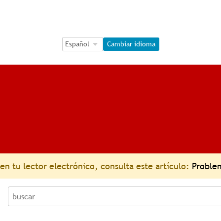
Language Selection
Language Selection
Cambiar idioma
n tu lector electrónico, consulta este artículo:
Problem
buscar