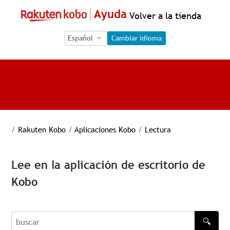
Ayuda
Volver a la tienda
Language Selection
Language Selection
Cambiar idioma
/
Rakuten Kobo
/
Aplicaciones Kobo
/
Lectura
Lee en la aplicación de escritorio de
Kobo
🔍
buscar