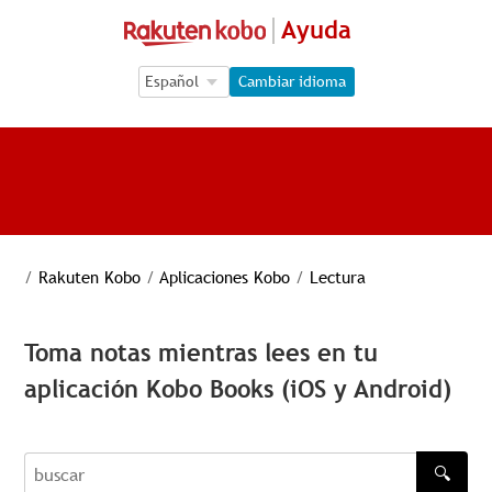
Ayuda
Language Selection
Language Selection
Cambiar idioma
/
Rakuten Kobo
/
Aplicaciones Kobo
/
Lectura
Toma notas mientras lees en tu
aplicación Kobo Books (iOS y Android)
🔍
buscar