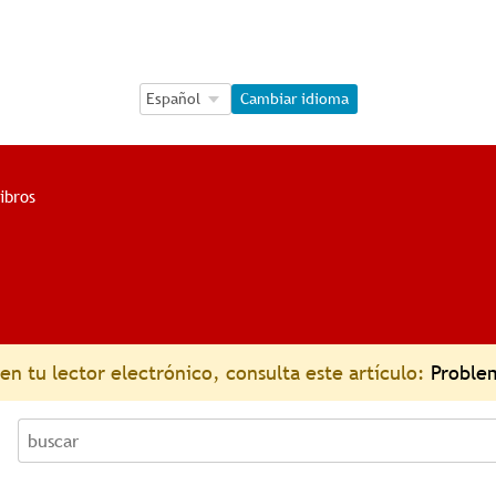
Language Selection
Language Selection
Cambiar idioma
ibros
n tu lector electrónico, consulta este artículo:
Problem
buscar