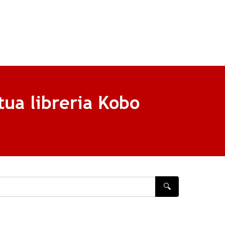
tua libreria Kobo
🔍