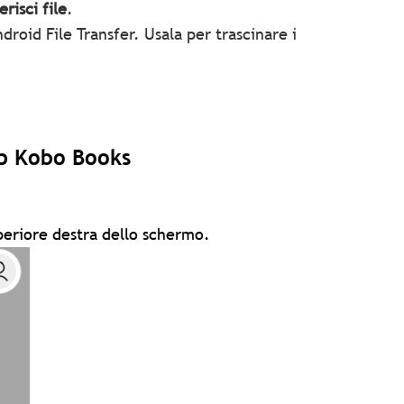
erisci file
.
droid File Transfer. Usala per trascinare i
app Kobo Books
periore destra dello schermo.