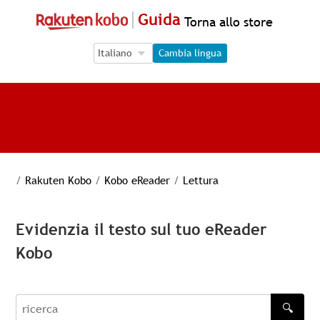
Guida
Torna allo store
Language Selection
Language Selection
Cambia lingua
/
Rakuten Kobo
/
Kobo eReader
/
Lettura
Evidenzia il testo sul tuo eReader
Kobo
🔍
recherche