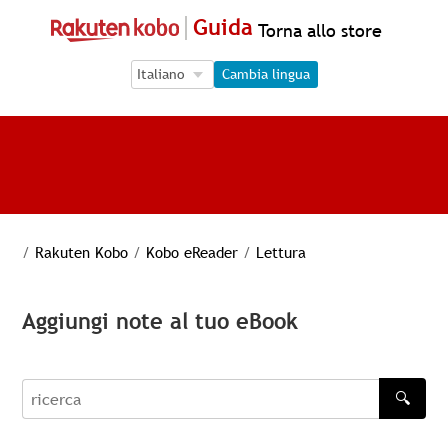
Guida
Torna allo store
Language Selection
Language Selection
Cambia lingua
/
Rakuten Kobo
/
Kobo eReader
/
Lettura
Aggiungi note al tuo eBook
🔍
recherche