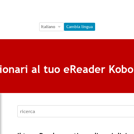
Language Selection
Language Selection
Cambia lingua
ionari al tuo eReader Kobo
recherche