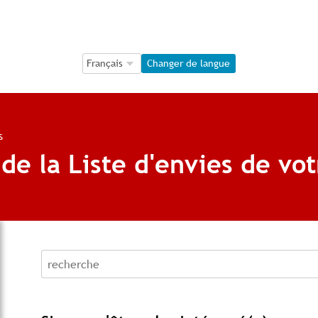
Language Selection
Language Selection
Changer de langue
s
de la Liste d'envies de vo
recherche