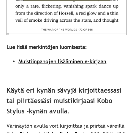
Lue lisää merkintöjen luomisesta:
Muistiinpanojen lisääminen e-kirjaan
Käytä eri kynän sävyjä kirjoittaessasi
tai piirtäessäsi muistikirjaasi Kobo
Stylus -kynän avulla.
Värinäytön avulla voit kirjoittaa ja piirtää väreillä