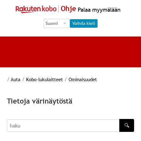
Ohje
Palaa myymälään
Language Selection
Language Selection
Vaihda kieli
/
Auta
/
Kobo-lukulaitteet
/
Ominaisuudet
Tietoja värinäytöstä
🔍
haku