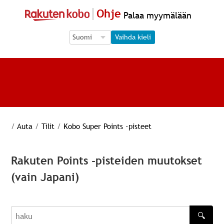
Ohje
Palaa myymälään
Language Selection
Language Selection
Vaihda kieli
/
Auta
/
Tilit
/
Kobo Super Points -pisteet
Rakuten Points -pisteiden muutokset
(vain Japani)
🔍
haku