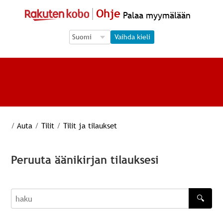
Ohje
Palaa myymälään
Language Selection
Language Selection
Vaihda kieli
/
Auta
/
Tilit
/
Tilit ja tilaukset
Peruuta äänikirjan tilauksesi
🔍
haku