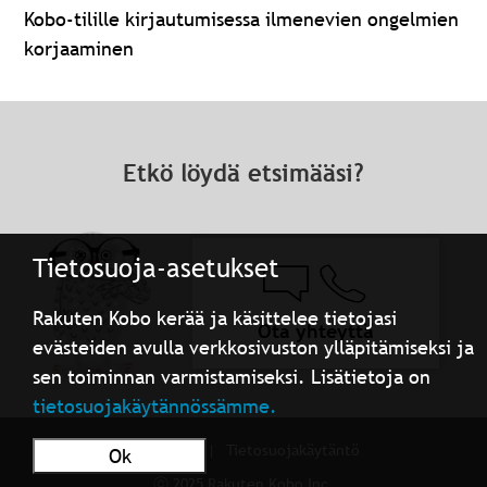
Kobo-tilille kirjautumisessa ilmenevien ongelmien
korjaaminen
Etkö löydä etsimääsi?
Tietosuoja-asetukset
Rakuten Kobo kerää ja käsittelee tietojasi
Ota yhteyttä
evästeiden avulla verkkosivuston ylläpitämiseksi ja
sen toiminnan varmistamiseksi. Lisätietoja on
tietosuojakäytännössämme.
Käyttöehdot
Tietosuojakäytäntö
Ok
ⓒ 2025 Rakuten Kobo Inc.