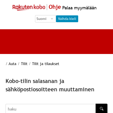
Ohje
Palaa myymälään
Language Selection
Language Selection
Vaihda kieli
/
Auta
/
Tilit
/
Tilit ja tilaukset
Kobo-tilin salasanan ja
sähköpostiosoitteen muuttaminen
🔍
haku