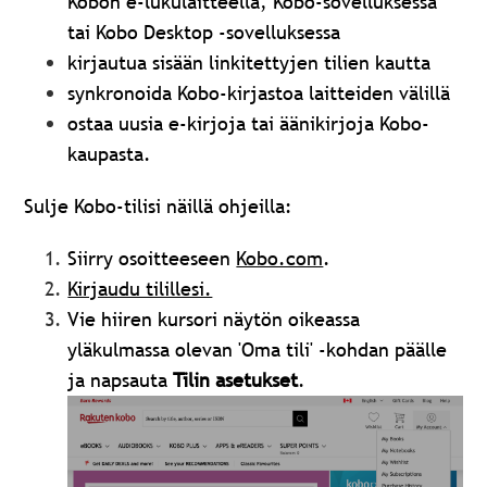
Kobon e-lukulaitteella, Kobo-sovelluksessa
tai Kobo Desktop -sovelluksessa
kirjautua sisään linkitettyjen tilien kautta
synkronoida Kobo-kirjastoa laitteiden välillä
ostaa uusia e-kirjoja tai äänikirjoja Kobo-
kaupasta.
Sulje Kobo-tilisi näillä ohjeilla:
Siirry osoitteeseen
Kobo.com
.
Kirjaudu tilillesi.
Vie hiiren kursori näytön oikeassa
yläkulmassa olevan 'Oma tili' -kohdan päälle
ja napsauta
Tilin asetukset
.