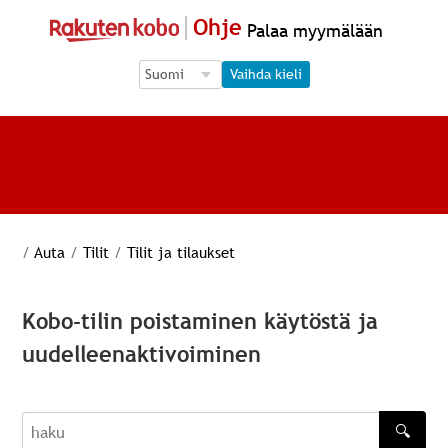
Ohje
Palaa myymälään
Language Selection
Language Selection
Vaihda kieli
/
Auta
/
Tilit
/
Tilit ja tilaukset
Kobo-tilin poistaminen käytöstä ja
uudelleenaktivoiminen
🔍
haku