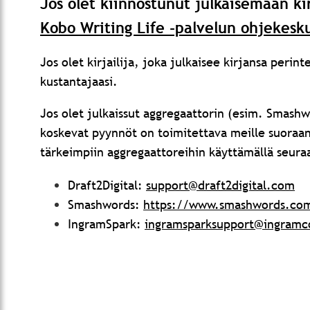
Jos olet kiinnostunut julkaisemaan k
Kobo Writing Life
-palvelun ohjekesk
Jos olet kirjailija, joka julkaisee kirjansa perint
kustantajaasi.
Jos olet julkaissut aggregaattorin (esim. Smashwo
koskevat pyynnöt on toimitettava meille suoraan
tärkeimpiin aggregaattoreihin käyttämällä seuraa
Draft2Digital:
support@draft2digital.com
Smashwords:
https://www.smashwords.co
IngramSpark:
ingramsparksupport@ingram