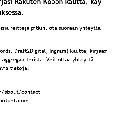
irjasi Rakuten Kobon kautta,
käy
uksessa.
eisiä reittejä pitkin, ota suoraan yhteyttä
rds, Draft2Digital, Ingram) kautta, kirjaasi
 aggregaattorista. Voit ottaa yhteyttä
via tietoja:
m/about/contact
content.com