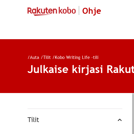
Ohje
/
Auta
/
Tilit
/
Kobo Writing Life -tili
Julkaise kirjasi Rak
Tilit