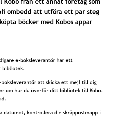
ll Kobo från ett annat företag som
li ombedd att utföra ett par steg
e köpta böcker med Kobos appar
digare e-boksleverantör har ett
 bibliotek.
boksleverantör att skicka ett mejl till dig
r om hur du överför ditt bibliotek till Kobo.
id.
na datumet, kontrollera din skräppostmapp i