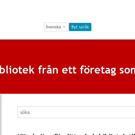
Language Selection
Language Selection
Byt språk
bliotek från ett företag so
söka