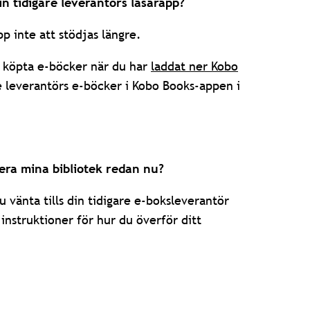
n tidigare leverantörs läsarapp?
p inte att stödjas längre.
e köpta e-böcker när du har
laddat ner Kobo
re leverantörs e-böcker i Kobo Books-appen i
era mina bibliotek redan nu?
vänta tills din tidigare e-boksleverantör
instruktioner för hur du överför ditt