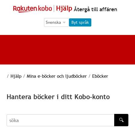
Hjälp
Återgå till affären
Language Selection
Language Selection
Byt språk
/
Hjälp
/
Mina e-böcker och ljudböcker
/
Eböcker
Hantera böcker i ditt Kobo-konto
🔍
söka