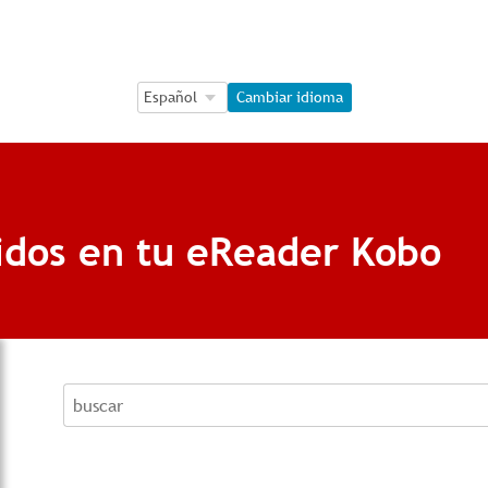
Language Selection
Language Selection
Cambiar idioma
ridos en tu eReader Kobo
buscar