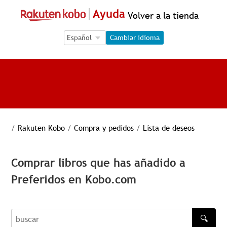
Ayuda
Volver a la tienda
Language Selection
Language Selection
Cambiar idioma
/
Rakuten Kobo
/
Compra y pedidos
/
Lista de deseos
Comprar libros que has añadido a
Preferidos en Kobo.com
🔍
buscar