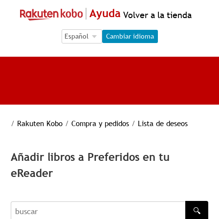
Ayuda
Volver a la tienda
Language Selection
Language Selection
Cambiar idioma
/
Rakuten Kobo
/
Compra y pedidos
/
Lista de deseos
Añadir libros a Preferidos en tu
eReader
🔍
buscar