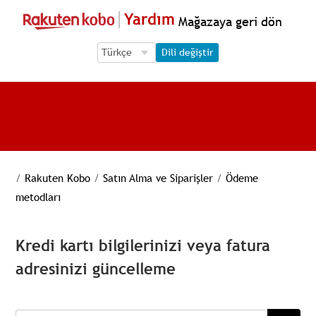
Yardım
Mağazaya geri dön
Language Selection
Language Selection
Dili değiştir
/
Rakuten Kobo
/
Satın Alma ve Siparişler
/
Ödeme
metodları
Kredi kartı bilgilerinizi veya fatura
adresinizi güncelleme