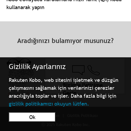
kullanarak yapın
Aradığınızı bulamıyor musunuz?
Gizlilik Ayarlarınız
Rakuten Kobo, web sitesini işletmek ve düzgün
Bizimle İletişime
çalışmasını sağlamak için verilerinizi çerezler
Geçin
aracılığıyla toplar ve işler. Daha fazla bilgi için
gizlilik politikamızı okuyun lütfen.
Kullanım Şartları
Gizlilik Politikası
Ok
ⓒ 2025 Rakuten Kobo Inc.