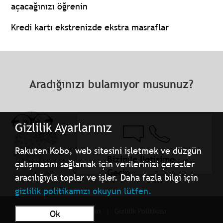
açacağınızı öğrenin
Kredi kartı ekstrenizde ekstra masraflar
Aradığınızı bulamıyor musunuz?
Gizlilik Ayarlarınız
Rakuten Kobo, web sitesini işletmek ve düzgün
Bizimle İletişime
çalışmasını sağlamak için verilerinizi çerezler
Geçin
aracılığıyla toplar ve işler. Daha fazla bilgi için
gizlilik politikamızı okuyun lütfen.
Kullanım Şartları
Gizlilik Politikası
Ok