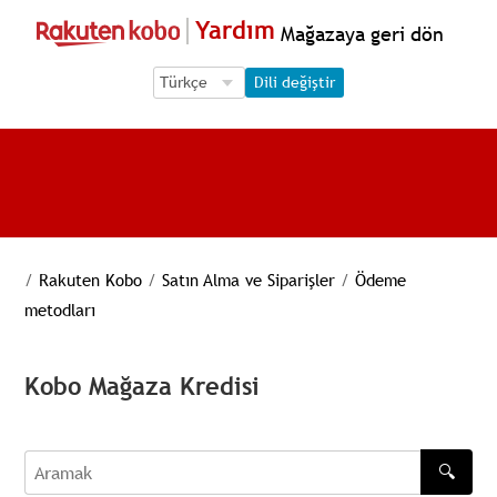
Yardım
Mağazaya geri dön
Language Selection
Language Selection
Dili değiştir
/
Rakuten Kobo
/
Satın Alma ve Siparişler
/
Ödeme
metodları
Kobo Mağaza Kredisi
🔍
Aramak