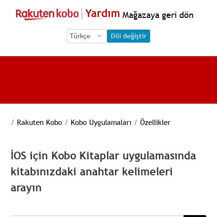
Yardım
Mağazaya geri dön
Language Selection
Language Selection
Dili değiştir
/
Rakuten Kobo
/
Kobo Uygulamaları
/
Özellikler
İOS için Kobo Kitaplar uygulamasında
kitabınızdaki anahtar kelimeleri
arayın