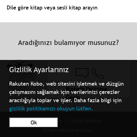
Dile göre kitap veya sesli kitap arayın
Aradığınızı bulamıyor musunuz?
Gizlilik Ayarlarınız
Rakuten Kobo, web sitesini işletmek ve düzgün
Bizimle İletişime
çalışmasını sağlamak için verilerinizi çerezler
Geçin
aracılığıyla toplar ve işler. Daha fazla bilgi için
gizlilik politikamızı okuyun lütfen.
Kullanım Şartları
Gizlilik Politikası
Ok
ⓒ 2025 Rakuten Kobo Inc.