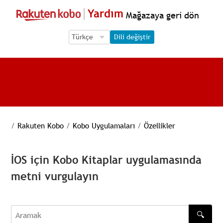
Yardım
Mağazaya geri dön
Language Selection
Language Selection
Dili değiştir
/
Rakuten Kobo
/
Kobo Uygulamaları
/
Özellikler
İOS için Kobo Kitaplar uygulamasında
metni vurgulayın
🔍
Aramak