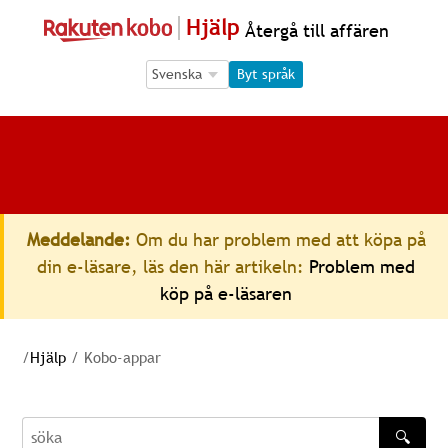
Hjälp
Återgå till affären
Language Selection
Language Selection
Byt språk
Meddelande:
Om du har problem med att köpa på
din e-läsare, läs den här artikeln:
Problem med
köp på e-läsaren
/
Hjälp
/
Kobo-appar
🔍