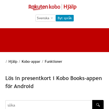
Hjälp
Language Selection
Language Selection
Byt språk
/
Hjälp
/
Kobo-appar
/
Funktioner
Lös in presentkort i Kobo Books-appen
för Android
🔍
söka