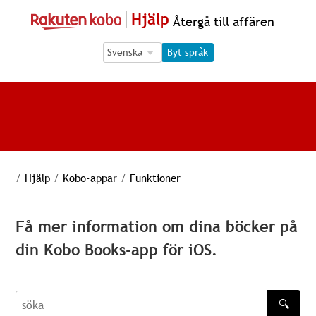
Hjälp
Återgå till affären
Language Selection
Language Selection
Byt språk
/
Hjälp
/
Kobo-appar
/
Funktioner
Få mer information om dina böcker på
din Kobo Books-app för iOS.
🔍
söka