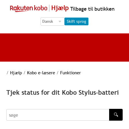
Hjælp
Tilbage til butikken
Language Selection
Language Selection
Skift sprog
/
Hjælp
/
Kobo e-læsere
/
Funktioner
Tjek status for dit Kobo Stylus-batteri
🔍
søge