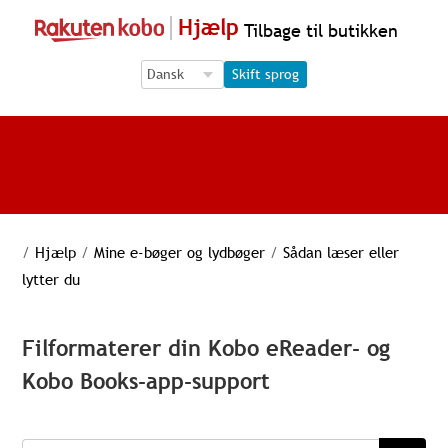
Hjælp
Tilbage til butikken
Language Selection
Language Selection
Skift sprog
/
Hjælp
/
Mine e-bøger og lydbøger
/
Sådan læser eller
lytter du
Filformaterer din Kobo eReader- og
Kobo Books-app-support