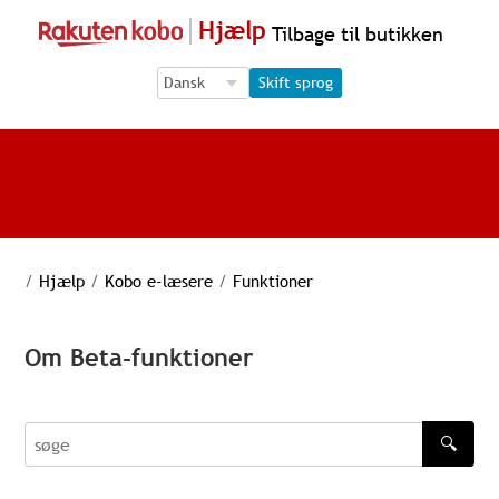
Hjælp
Tilbage til butikken
Language Selection
Language Selection
Skift sprog
/
Hjælp
/
Kobo e-læsere
/
Funktioner
Om Beta-funktioner
🔍
søge