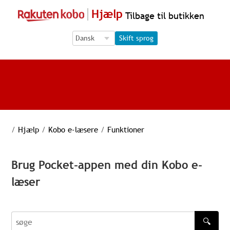
Hjælp
Tilbage til butikken
Language Selection
Language Selection
Skift sprog
/
Hjælp
/
Kobo e-læsere
/
Funktioner
Brug Pocket-appen med din Kobo e-
læser
🔍
søge