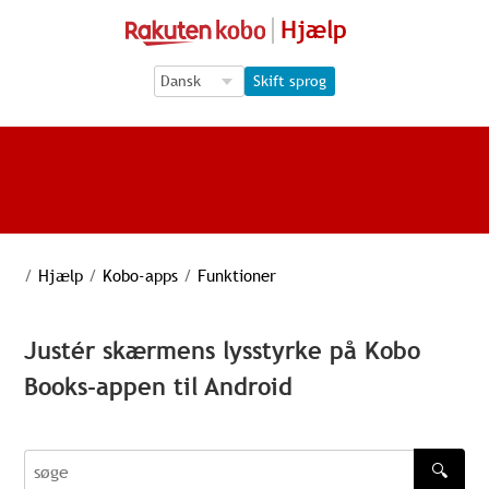
Hjælp
Language Selection
Language Selection
Skift sprog
/
Hjælp
/
Kobo-apps
/
Funktioner
Justér skærmens lysstyrke på Kobo
Books-appen til Android
🔍
søge