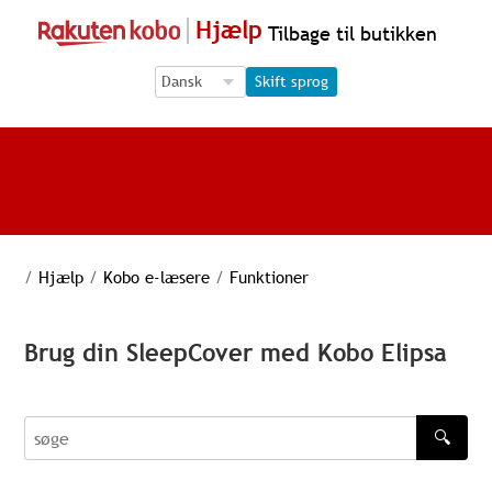
Hjælp
Tilbage til butikken
Language Selection
Language Selection
Skift sprog
/
Hjælp
/
Kobo e-læsere
/
Funktioner
Brug din SleepCover med Kobo Elipsa
🔍
søge