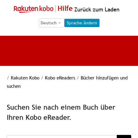
Hilfe
Zurück zum Laden
Language Selection
Language Selection
Sprache ändern
/
Rakuten Kobo
/
Kobo eReaders
/
Bücher hinzufügen und
suchen
Suchen Sie nach einem Buch über
Ihren Kobo eReader.