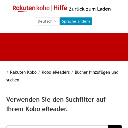
Hilfe
Zurück zum Laden
Language Selection
Language Selection
Sprache ändern
/
Rakuten Kobo
/
Kobo eReaders
/
Bücher hinzufügen und
suchen
Verwenden Sie den Suchfilter auf
Ihrem Kobo eReader.