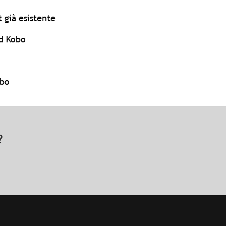
 già esistente
rd Kobo
obo
o?