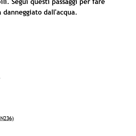
i. Segui questi passaggi per fare
 danneggiato dall'acqua.
)
 N236)