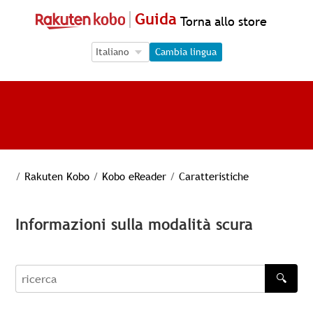
Guida
Torna allo store
Language Selection
Language Selection
Cambia lingua
/
Rakuten Kobo
/
Kobo eReader
/
Caratteristiche
Informazioni sulla modalità scura
🔍
recherche