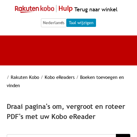
Hulp
Terug naar winkel
Language Selection
Language Selection
Taal wijzigen
/
Rakuten Kobo
/
Kobo eReaders
/
Boeken toevoegen en
vinden
Draai pagina's om, vergroot en roteer
PDF's met uw Kobo eReader