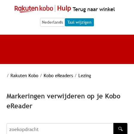
Hulp
Terug naar winkel
Language Selection
Language Selection
Taal wijzigen
/
Rakuten Kobo
/
Kobo eReaders
/
Lezing
Markeringen verwijderen op je Kobo
eReader
🔍
zoekopdracht