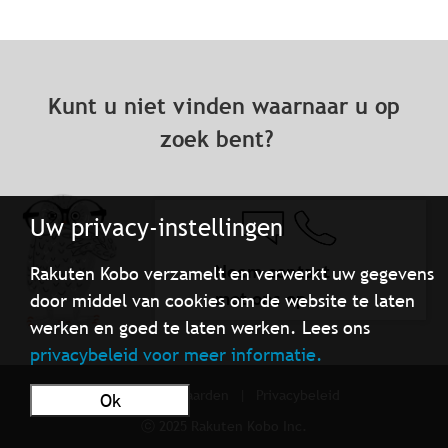
Kunt u niet vinden waarnaar u op
zoek bent?
Uw privacy-instellingen
Neem contact
Rakuten Kobo verzamelt en verwerkt uw gegevens
met ons op
door middel van cookies om de website te laten
werken en goed te laten werken. Lees ons
privacybeleid voor meer informatie.
Gebruiksvoorwaarden
Privacybeleid
Ok
ⓒ 2025 Rakuten Kobo Inc.