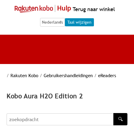
Hulp
Terug naar winkel
Language Selection
Language Selection
Taal wijzigen
/
Rakuten Kobo
/
Gebruikershandleidingen
/
eReaders
Kobo Aura H2O Edition 2
🔍
zoekopdracht