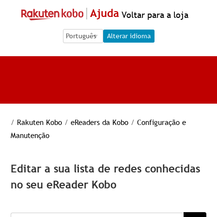
Ajuda
Voltar para a loja
Language Selection
Language Selection
Alterar idioma
/
Rakuten Kobo
/
eReaders da Kobo
/
Configuração e
Manutenção
Editar a sua lista de redes conhecidas
no seu eReader Kobo