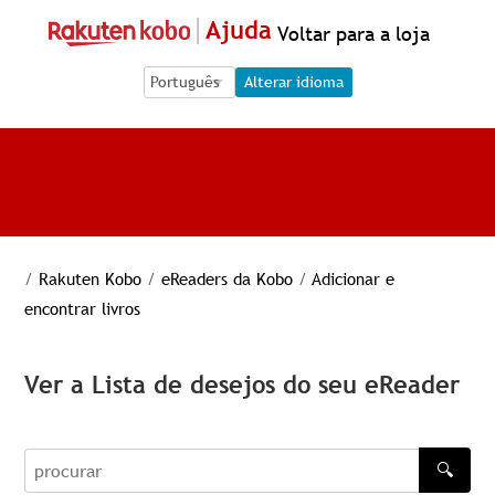
Ajuda
Voltar para a loja
Language Selection
Language Selection
Alterar idioma
/
Rakuten Kobo
/
eReaders da Kobo
/
Adicionar e
encontrar livros
Ver a Lista de desejos do seu eReader
🔍
procurar