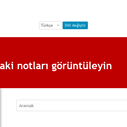
Language Selection
Language Selection
Dili değiştir
ki notları görüntüleyin
Aramak