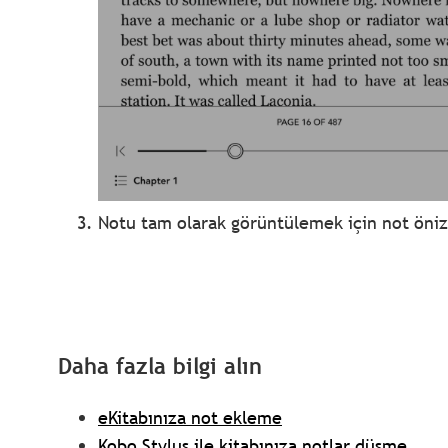
Notu tam olarak görüntülemek için not öni
Daha fazla bilgi alın
eKitabınıza not ekleme
Kobo Stylus ile kitabınıza notlar düşme