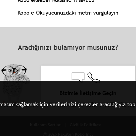
Kobo e-Okuyucunuzdaki metni vurgulayın
Aradığınızı bulamıyor musunuz?
Bizimle İletişime Geçin
ını sağlamak için verilerinizi çerezler aracılığıyla topla
Kullanım Şartları
Gizlilik Politikası
ⓒ 2025 Rakuten Kobo Inc.