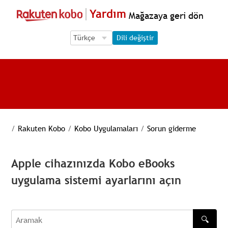
Yardım
Mağazaya geri dön
Language Selection
Language Selection
Dili değiştir
/
Rakuten Kobo
/
Kobo Uygulamaları
/
Sorun giderme
Apple cihazınızda Kobo eBooks
uygulama sistemi ayarlarını açın
🔍
Aramak