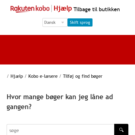
Hjælp
Tilbage til butikken
Language Selection
Language Selection
Skift sprog
/
Hjælp
/
Kobo e-læsere
/
Tilføj og find bøger
Hvor mange bøger kan jeg låne ad
gangen?
🔍
søge