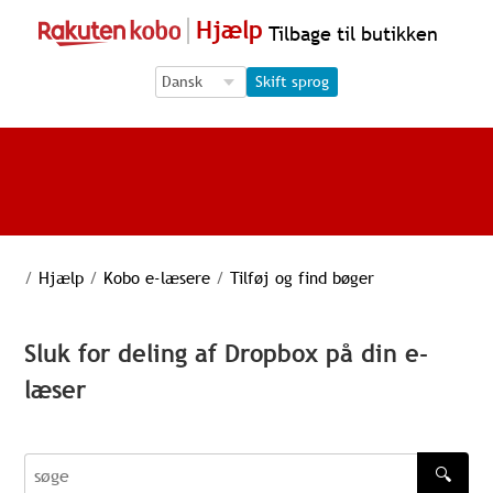
Hjælp
Tilbage til butikken
Language Selection
Language Selection
Skift sprog
/
Hjælp
/
Kobo e-læsere
/
Tilføj og find bøger
Sluk for deling af Dropbox på din e-
læser
🔍
søge