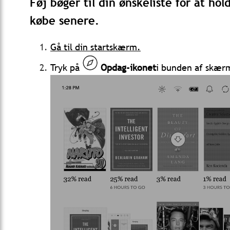
Føj bøger til din ønskeliste for at ho
købe senere.
Gå til din startskærm.
Tryk på
Opdag-ikonet
i bunden af skær