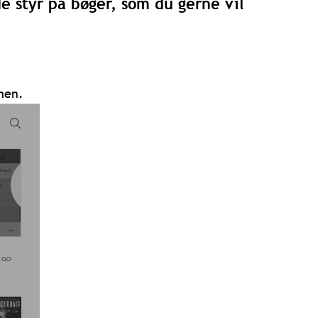
lde styr på bøger, som du gerne vil
men.