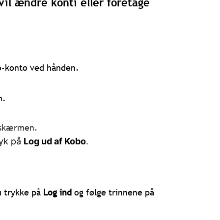
il ændre konti eller foretage
o-konto ved hånden.
n.
å skærmen.
ryk på
Log ud af Kobo
.
u trykke på
Log ind
og følge trinnene på